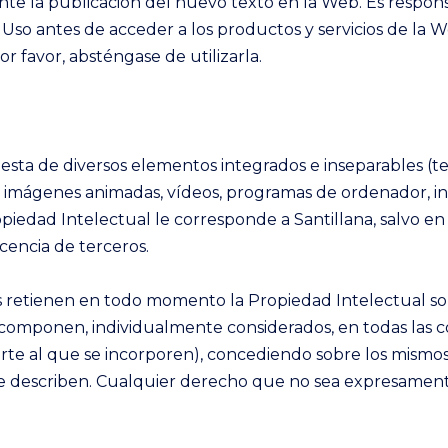
te la publicación del nuevo texto en la Web. Es respons
Uso antes de acceder a los productos y servicios de la W
r favor, absténgase de utilizarla.
ta de diversos elementos integrados e inseparables (text
a, imágenes animadas, vídeos, programas de ordenador, in
ropiedad Intelectual le corresponde a Santillana, salvo en
icencia de terceros.
es retienen en todo momento la Propiedad Intelectual so
 componen, individualmente considerados, en todas las co
orte al que se incorporen), concediendo sobre los mism
e describen. Cualquier derecho que no sea expresament