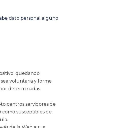
ecabe dato personal alguno
positivo, quedando
 sea voluntaria y forme
n por determinadas
to centros servidores de
eb como susceptibles de
ula.
ravés de la Web a sus