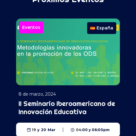
Eventos
España
8 de marzo, 2024
II Seminario Iberoamericano de
Innovación Educativa
19
y
20
Mar
04
:
00
y
06
:
00
pm