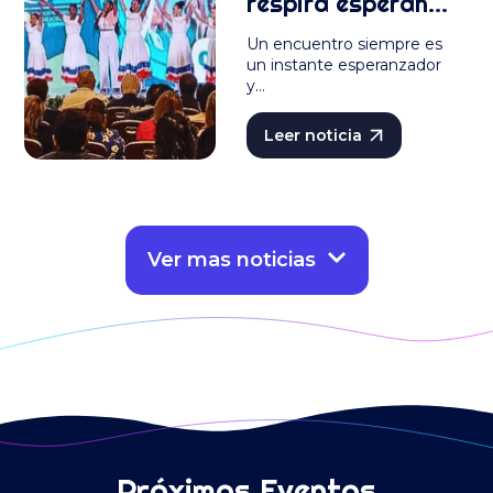
respira esperanza
y un futuro verde.
Un encuentro siempre es
un instante esperanzador
y…
Leer noticia
Ver mas noticias
Próximos Eventos