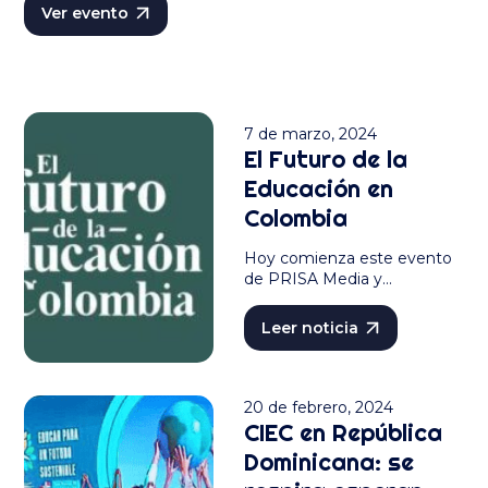
Ver evento
Deportes de España y la OEI para difundir
propuestas innovadoras y fortalecer propuestas
de investigación y generación de conocimiento en
Iberoamérica. Este año pondrá el foco a nuevas las
metodologías para promover los ODS en las aulas
7 de marzo, 2024
iberoamericanas.
El Futuro de la
Educación en
Colombia
Hoy comienza este evento
de PRISA Media y…
Leer noticia
20 de febrero, 2024
CIEC en República
Dominicana: se