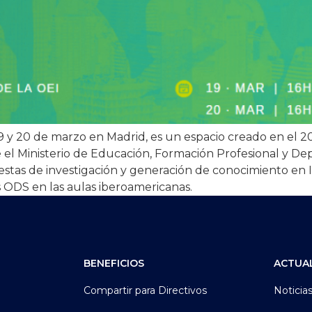
s 19 y 20 de marzo en Madrid, es un espacio creado en el
 el Ministerio de Educación, Formación Profesional y Dep
stas de investigación y generación de conocimiento en I
 ODS en las aulas iberoamericanas.
BENEFICIOS
ACTUA
Compartir para Directivos
Noticia